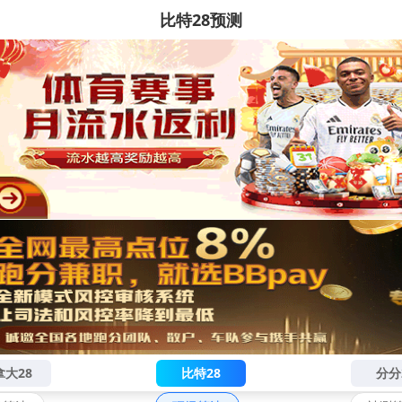
比特28预测
拿大28
比特28
分分