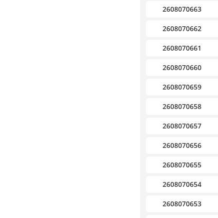
2608070663
2608070662
2608070661
2608070660
2608070659
2608070658
2608070657
2608070656
2608070655
2608070654
2608070653