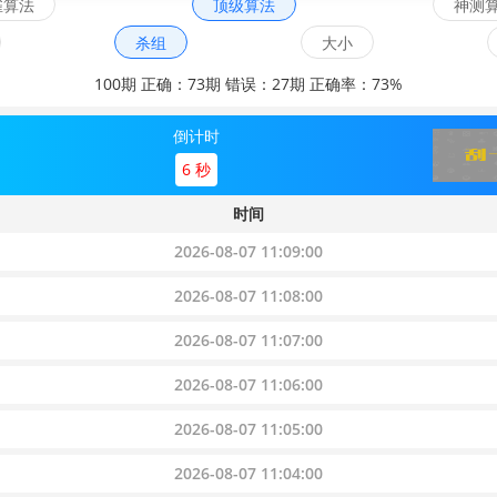
雀算法
顶级算法
神测
杀组
大小
100期 正确：73期 错误：27期 正确率：73%
倒计时
5
+
6
5 秒
时间
2026-08-07 11:09:00
2026-08-07 11:08:00
2026-08-07 11:07:00
2026-08-07 11:06:00
2026-08-07 11:05:00
2026-08-07 11:04:00