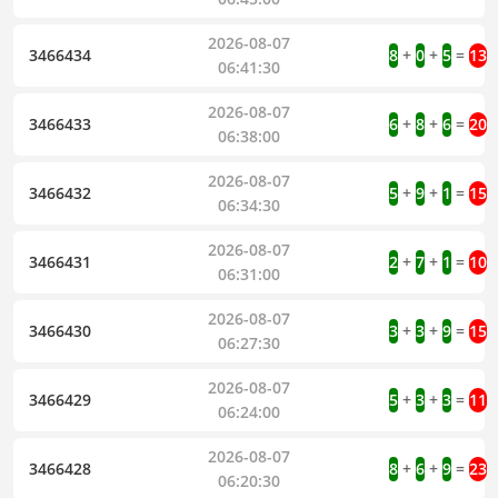
2026-08-07
3466434
8
+
0
+
5
=
13
06:41:30
2026-08-07
3466433
6
+
8
+
6
=
20
06:38:00
2026-08-07
3466432
5
+
9
+
1
=
15
06:34:30
2026-08-07
3466431
2
+
7
+
1
=
10
06:31:00
2026-08-07
3466430
3
+
3
+
9
=
15
06:27:30
2026-08-07
3466429
5
+
3
+
3
=
11
06:24:00
2026-08-07
3466428
8
+
6
+
9
=
23
06:20:30