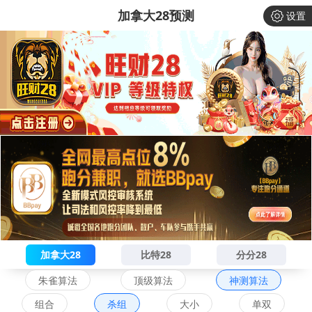
加拿大28预测
设置
加拿大28
比特28
分分28
朱雀算法
顶级算法
神测算法
组合
杀组
大小
单双